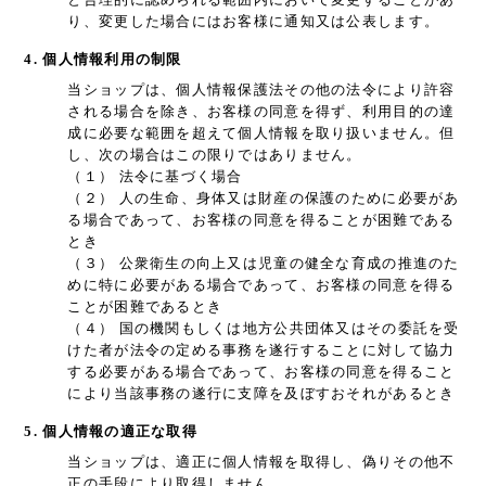
り、変更した場合にはお客様に通知又は公表します。
4. 個人情報利用の制限
当ショップは、個人情報保護法その他の法令により許容
される場合を除き、お客様の同意を得ず、利用目的の達
成に必要な範囲を超えて個人情報を取り扱いません。但
し、次の場合はこの限りではありません。
（１） 法令に基づく場合
（２） 人の生命、身体又は財産の保護のために必要があ
る場合であって、お客様の同意を得ることが困難である
とき
（３） 公衆衛生の向上又は児童の健全な育成の推進のた
めに特に必要がある場合であって、お客様の同意を得る
ことが困難であるとき
（４） 国の機関もしくは地方公共団体又はその委託を受
けた者が法令の定める事務を遂行することに対して協力
する必要がある場合であって、お客様の同意を得ること
により当該事務の遂行に支障を及ぼすおそれがあるとき
5. 個人情報の適正な取得
当ショップは、適正に個人情報を取得し、偽りその他不
正の手段により取得しません。