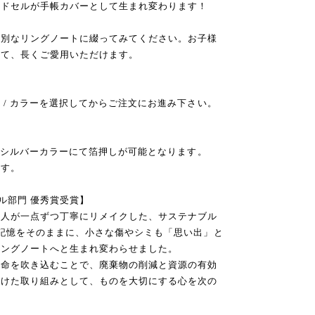
ンドセルが手帳カバーとして生まれ変わります！
特別なリングノートに綴ってみてください。お子様
して、長くご愛用いただけます。
 / カラーを選択してからご注文にお進み下さい。
字をシルバーカラーにて箔押しが可能となります。
ます。
ブル部門 優秀賞受賞】
職人が一点ずつ丁寧にリメイクした、サステナブル
記憶をそのままに、小さな傷やシミも「思い出」と
リングノートへと生まれ変わらせました。
な命を吹き込むことで、廃棄物の削減と資源の有効
向けた取り組みとして、ものを大切にする心を次の