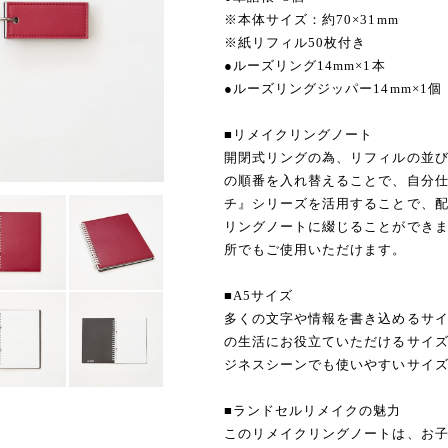
※本体サイズ：約70×31mm
※紙リフィル50枚付き
●ルーズリング14mm×1本
●ルーズリングジッパー14mm×1個
■リメイクリングノート
開閉式リングの為、リフィルの並
の順番を入れ替えることで、自分
チ』シリーズを活用することで、
リングノートに綴じることができま
所でもご使用いただけます。
■A5サイズ
多くの文字や情報を書き込めるサ
の生活にお役立ていただけるサイズ
ジネスシーンでも使いやすいサイ
■ランドセルリメイクの魅力
このリメイクリングノートは、お