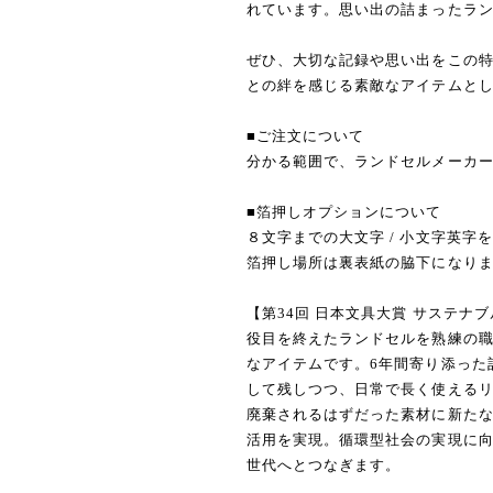
れています。思い出の詰まったラ
ぜひ、大切な記録や思い出をこの
との絆を感じる素敵なアイテムと
■ご注文について
分かる範囲で、ランドセルメーカー
■箔押しオプションについて
８文字までの大文字 / 小文字英
箔押し場所は裏表紙の脇下になり
【第34回 日本文具大賞 サステナ
役目を終えたランドセルを熟練の
なアイテムです。6年間寄り添った
して残しつつ、日常で長く使える
廃棄されるはずだった素材に新た
活用を実現。循環型社会の実現に
世代へとつなぎます。