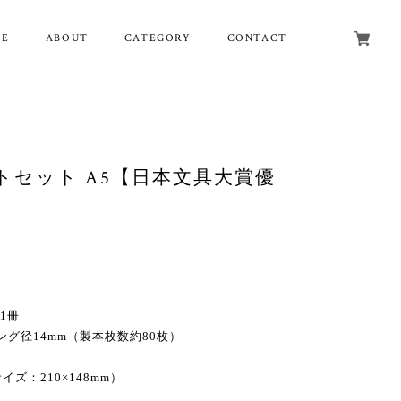
ME
ABOUT
CATEGORY
CONTACT
セット A5【日本文具大賞優
1冊
リング径14mm（製本枚数約80枚）
ズ：210×148mm）