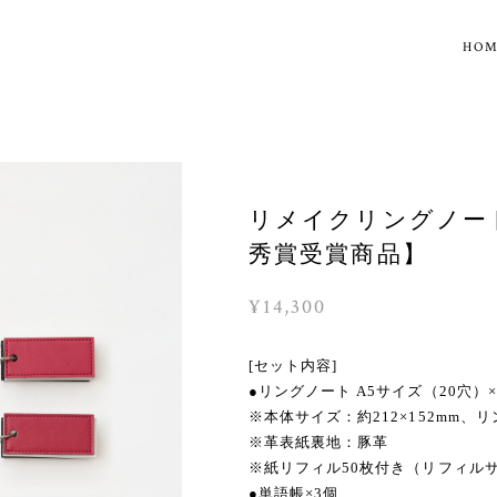
HO
リメイクリングノート
秀賞受賞商品】
¥14,300
[セット内容]
●リングノート A5サイズ（20穴）×
※本体サイズ：約212×152mm、
※革表紙裏地：豚革
※紙リフィル50枚付き（リフィルサイ
●単語帳×3個